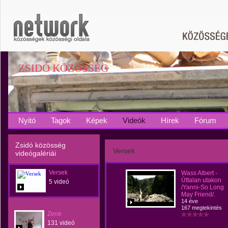
ZSIDÓ KÖZÖSSÉG
Nyitó
Tagok
Képek
Videók
Hírek
Fórum
Zsidó közösség
Versek
videógalériái
Versek
Wass Albert -
Úttalan utakon
5 videó
/Yanni-So Long
May Friend/.
14 éve
167 megtekintés
Zene
131 videó