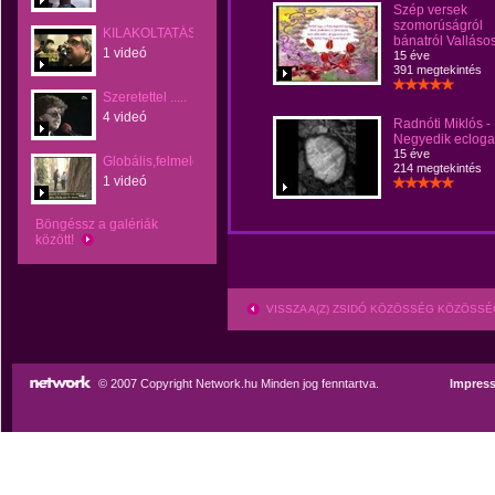
Szép versek
szomorúságról
KILAKOLTATÁS
bánatról Valláso
1 videó
15 éve
391 megtekintés
Szeretettel .....
4 videó
Radnóti Miklós -
Negyedik ecloga
15 éve
Globális,felmelegedés,átverés
214 megtekintés
1 videó
Böngéssz a galériák
között!
VISSZA A(Z) ZSIDÓ KÖZÖSSÉG KÖZÖSS
© 2007 Copyright Network.hu Minden jog fenntartva.
Impres