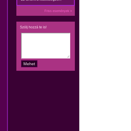
Friss események »
Szólj hozzá te is!