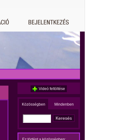
Videó feltöltése
Közösségben
Mindenben
Ez történt a közösségben: