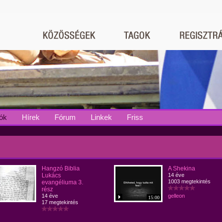
ók
Hírek
Fórum
Linkek
Friss
Hangzó Biblia
A Shekina
Lukács
14 éve
1003 megtekintés
evangéliuma 3.
rész
14 éve
gelleon
15:00
17 megtekintés