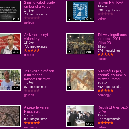
2 millió valódi zsidó
התקווה HATIKVA
ember él a Földön
14 éve
996 megtekintés
14 éve
788 megtekintés
gelleon
12:15
01:25
gelleon
Az izraeliek nyílt
Tel Aviv ingatlanos
véleménye
tüntetés - 2011
15 éve
július 23
T
738 megtekintés
15 éve
674 megtekintés
05:17
02:14
gelleon
gelleon
Tel Avivi tüntetések
A Torinói Lepel,
a túl magas
szemtől szembe a
lakásrezsik miatt
misztériummal
15 éve
15 éve
879 megtekintés
692 megtekintés
01:29
gelleon
nemnagy
A pápa felkeresi
Repülj El Al-al לטוס
Názáretet
אל על
15 éve
15 éve
895 megtekintés
977 megtekintés
03:45
nemnagy
gelleon