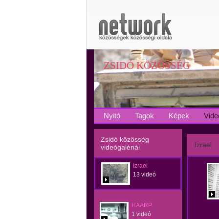
ZSIDÓ KÖZÖSSÉG
Nyitó
Tagok
Képek
Vide
Zsidó közösség
Izrael
videógalériái
Izrael
13 videó
HAARP
1 videó