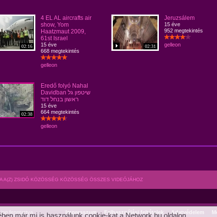
4 EL AL aircrafts air
Jeruzsálem
show, Yom
15 éve
952 megtekintés
Haatzmaut 2009,
61st Israel
15 éve
gelleon
02:16
02:31
668 megtekintés
gelleon
Eredő folyó Nahal
Davidban שיטפון גל
ראשון בנחל דוד
15 éve
664 megtekintés
02:38
gelleon
A A(Z) ZSIDÓ KÖZÖSSÉG KÖZÖSSÉG ÖSSZES VIDEÓJÁHOZ
og fenntartva.
Impresszum
Felhasználási feltételek
Adatvédelem
Mé
ben már mi is használunk cookie-kat a Network.hu oldalon.