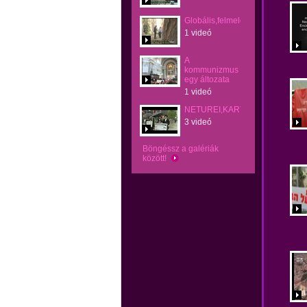
Globális,felmelegedés,átverés
1 videó
A
kommunizmus
egy áltozata
1 videó
NETUREI,KARTA,OK,ÉS,OKOZA
3 videó
Böngéssz a galériák
között!